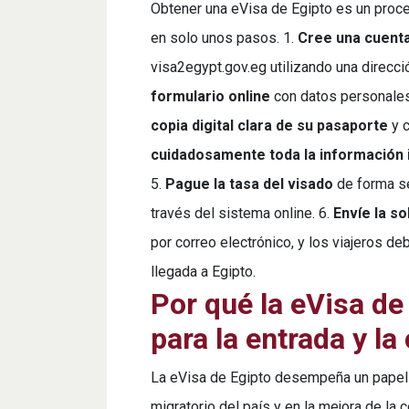
Obtener una eVisa de Egipto es un proc
en solo unos pasos. 1.
Cree una cuent
visa2egypt.gov.eg utilizando una direcció
formulario online
con datos personales,
copia digital clara de su pasaporte
y c
cuidadosamente toda la información 
5.
Pague la tasa del visado
de forma seg
través del sistema online. 6.
Envíe la so
por correo electrónico, y los viajeros de
llegada a Egipto.
Por qué la eVisa de
para la entrada y la
La eVisa de Egipto desempeña un papel 
migratorio del país y en la mejora de la 